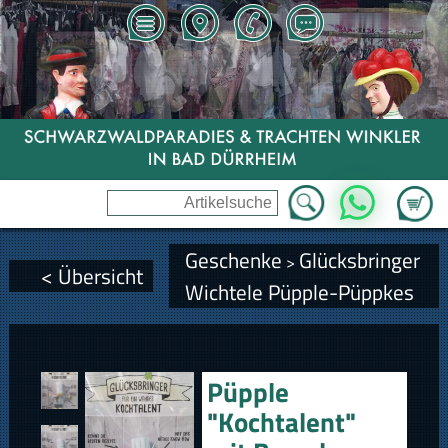
Zum Wa
WhatsApp
Geschenke
Glücksbringer
>
< Übersicht
Wichtele Püpple-Püppkes
Püpple
"Kochtalent"