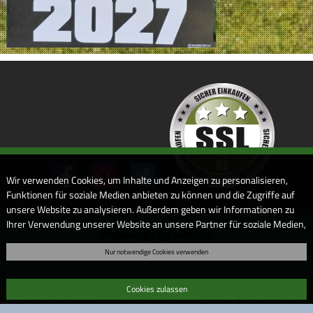
Wir verwenden Cookies, um Inhalte und Anzeigen zu personalisieren,
Funktionen für soziale Medien anbieten zu können und die Zugriffe auf
unsere Website zu analysieren. Außerdem geben wir Informationen zu
Ihrer Verwendung unserer Website an unsere Partner für soziale Medien,
Webdesign by ARANES
Werbung und Analysen weiter. Unsere Partner führen diese
Nur notwendige Cookies verwenden
Informationen möglicherweise mit weiteren Daten zusammen, die Sie
ihnen bereitgestellt haben oder die sie im Rahmen Ihrer Nutzung der
Dienste gesammelt haben. Sofern Sie uns Ihre Einwilligung geben,
Cookies zulassen
können Sie diese jederzeit in der Datenschutzerklärung wieder
widerrufen.