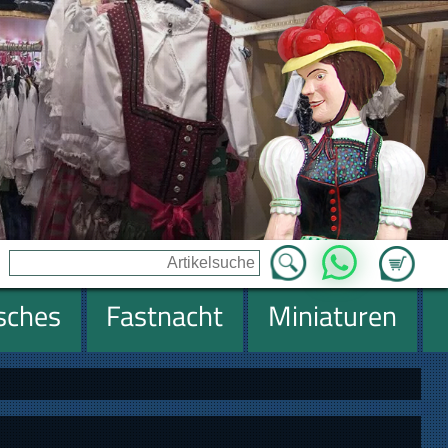
Zum Ware
WhatsApp
isches
Fastnacht
Miniaturen