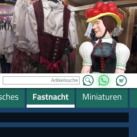
Zum Ware
WhatsApp
isches
Fastnacht
Miniaturen