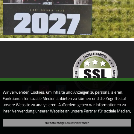
Wir verwenden Cookies, um Inhalte und Anzeigen zu personalisieren,
Funktionen für soziale Medien anbieten zu können und die Zugriffe auf
unsere Website zu analysieren. Außerdem geben wir Informationen zu
Ihrer Verwendung unserer Website an unsere Partner für soziale Medien,
Webdesign by ARANES
Werbung und Analysen weiter. Unsere Partner führen diese
Nur notwendige Cookies verwenden
Informationen möglicherweise mit weiteren Daten zusammen, die Sie
ihnen bereitgestellt haben oder die sie im Rahmen Ihrer Nutzung der