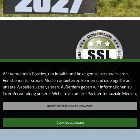
Wir verwenden Cookies, um Inhalte und Anzeigen zu personalisieren,
Funktionen für soziale Medien anbieten zu können und die Zugriffe auf
unsere Website zu analysieren. Außerdem geben wir Informationen zu
Ihrer Verwendung unserer Website an unsere Partner für soziale Medien,
Webdesign by ARANES
Werbung und Analysen weiter. Unsere Partner führen diese
Nur notwendige Cookies verwenden
Informationen möglicherweise mit weiteren Daten zusammen, die Sie
ihnen bereitgestellt haben oder die sie im Rahmen Ihrer Nutzung der
Dienste gesammelt haben. Sofern Sie uns Ihre Einwilligung geben,
Cookies zulassen
können Sie diese jederzeit in der Datenschutzerklärung wieder
widerrufen.
Bitte beachten Sie auch unsere
Datenschutzerklärung
.