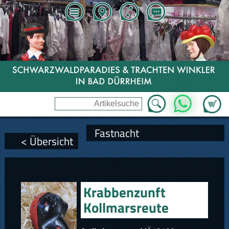
Zum Wa
WhatsApp
Fastnacht
< Übersicht
Krabbenzunft
Kollmarsreute