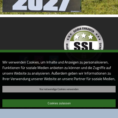
Wir verwenden Cookies, um Inhalte und Anzeigen zu personalisieren,
Funktionen für soziale Medien anbieten zu können und die Zugriffe auf
unsere Website zu analysieren. Außerdem geben wir Informationen zu
Ihrer Verwendung unserer Website an unsere Partner für soziale Medien,
Webdesign by ARANES
Werbung und Analysen weiter. Unsere Partner führen diese
Nur notwendige Cookies verwenden
Informationen möglicherweise mit weiteren Daten zusammen, die Sie
ihnen bereitgestellt haben oder die sie im Rahmen Ihrer Nutzung der
Dienste gesammelt haben. Sofern Sie uns Ihre Einwilligung geben,
Cookies zulassen
können Sie diese jederzeit in der Datenschutzerklärung wieder
widerrufen.
Bitte beachten Sie auch unsere
Datenschutzerklärung
.