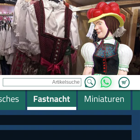
Zum Ware
WhatsApp
isches
Fastnacht
Miniaturen