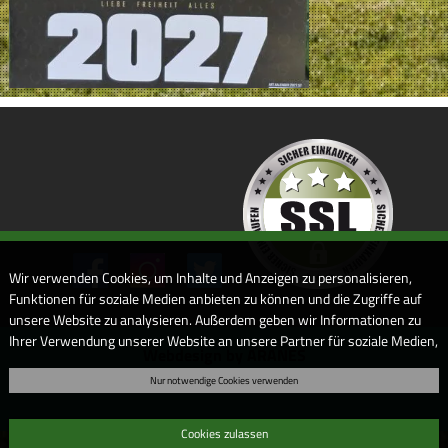
Wir verwenden Cookies, um Inhalte und Anzeigen zu personalisieren,
Funktionen für soziale Medien anbieten zu können und die Zugriffe auf
unsere Website zu analysieren. Außerdem geben wir Informationen zu
Ihrer Verwendung unserer Website an unsere Partner für soziale Medien,
Webdesign by ARANES
Werbung und Analysen weiter. Unsere Partner führen diese
Nur notwendige Cookies verwenden
Informationen möglicherweise mit weiteren Daten zusammen, die Sie
ihnen bereitgestellt haben oder die sie im Rahmen Ihrer Nutzung der
Dienste gesammelt haben. Sofern Sie uns Ihre Einwilligung geben,
Cookies zulassen
können Sie diese jederzeit in der Datenschutzerklärung wieder