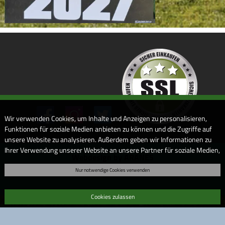
Wir verwenden Cookies, um Inhalte und Anzeigen zu personalisieren,
Funktionen für soziale Medien anbieten zu können und die Zugriffe auf
unsere Website zu analysieren. Außerdem geben wir Informationen zu
Ihrer Verwendung unserer Website an unsere Partner für soziale Medien,
Webdesign by ARANES
Werbung und Analysen weiter. Unsere Partner führen diese
Nur notwendige Cookies verwenden
Informationen möglicherweise mit weiteren Daten zusammen, die Sie
ihnen bereitgestellt haben oder die sie im Rahmen Ihrer Nutzung der
Dienste gesammelt haben. Sofern Sie uns Ihre Einwilligung geben,
Cookies zulassen
können Sie diese jederzeit in der Datenschutzerklärung wieder
widerrufen.
Bitte beachten Sie auch unsere
Datenschutzerklärung
.