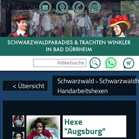
Zum Wa
WhatsApp
Schwarzwald
Schwarzwald
>
< Übersicht
Handarbeitshexen
Hexe
"Augsburg"