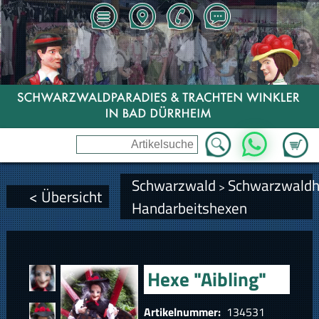
Zum Wa
WhatsApp
Schwarzwald
Schwarzwald
>
< Übersicht
Handarbeitshexen
Hexe "Aibling"
Artikelnummer:
134531