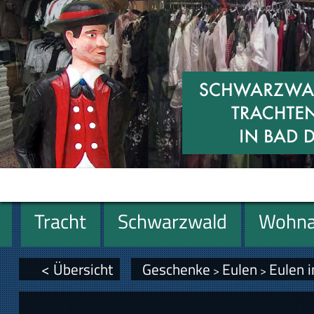
Tracht
Schwarzwald
Wohna
Geschenke
< Übersicht
Geschenke
Eulen
Eulen 
>
>