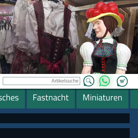
Zum Ware
WhatsApp
isches
Fastnacht
Miniaturen