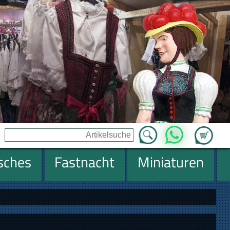
Zum Ware
WhatsApp
isches
Fastnacht
Miniaturen