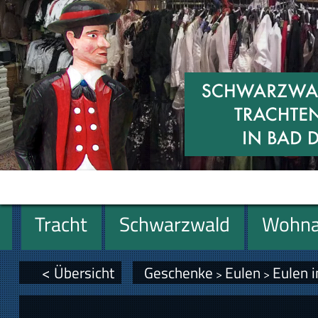
Tracht
Schwarzwald
Wohna
Geschenke
< Übersicht
Geschenke
Eulen
Eulen 
>
>