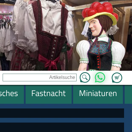
Zum Ware
WhatsApp
isches
Fastnacht
Miniaturen