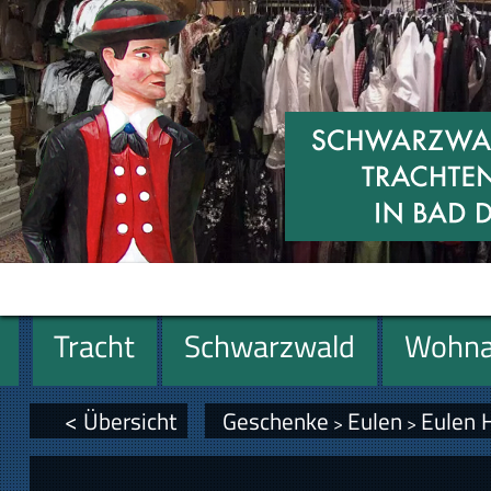
Tracht
Schwarzwald
Wohna
Geschenke
< Übersicht
Geschenke
Eulen
Eulen 
>
>