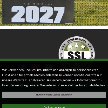
Wir verwenden Cookies, um Inhalte und Anzeigen zu personalisieren,
Funktionen für soziale Medien anbieten zu können und die Zugriffe auf
unsere Website zu analysieren. Außerdem geben wir Informationen zu
Ihrer Verwendung unserer Website an unsere Partner für soziale Medien,
Webdesign by ARANES
Werbung und Analysen weiter. Unsere Partner führen diese
Nur notwendige Cookies verwenden
Informationen möglicherweise mit weiteren Daten zusammen, die Sie
ihnen bereitgestellt haben oder die sie im Rahmen Ihrer Nutzung der
Dienste gesammelt haben. Sofern Sie uns Ihre Einwilligung geben,
Cookies zulassen