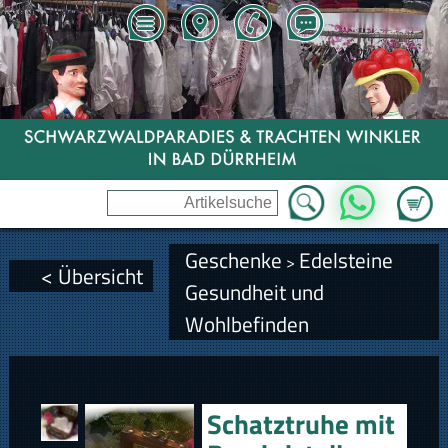
Zum Wa
WhatsApp
Geschenke
Edelsteine
>
< Übersicht
Gesundheit und
Wohlbefinden
Schatztruhe mit