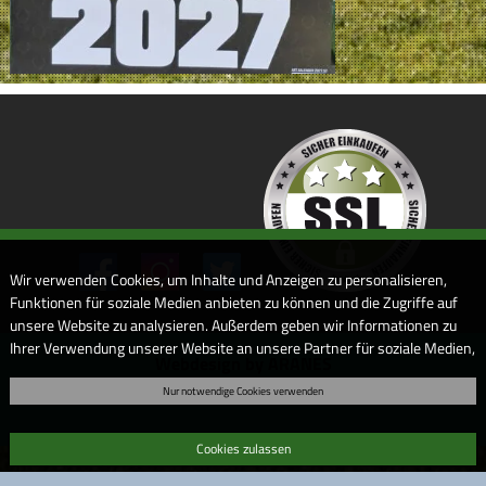
Wir verwenden Cookies, um Inhalte und Anzeigen zu personalisieren,
Funktionen für soziale Medien anbieten zu können und die Zugriffe auf
unsere Website zu analysieren. Außerdem geben wir Informationen zu
Ihrer Verwendung unserer Website an unsere Partner für soziale Medien,
Webdesign by ARANES
Werbung und Analysen weiter. Unsere Partner führen diese
Nur notwendige Cookies verwenden
Informationen möglicherweise mit weiteren Daten zusammen, die Sie
ihnen bereitgestellt haben oder die sie im Rahmen Ihrer Nutzung der
Dienste gesammelt haben. Sofern Sie uns Ihre Einwilligung geben,
Cookies zulassen
können Sie diese jederzeit in der Datenschutzerklärung wieder
widerrufen.