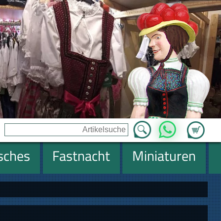
Zum Ware
WhatsApp
isches
Fastnacht
Miniaturen