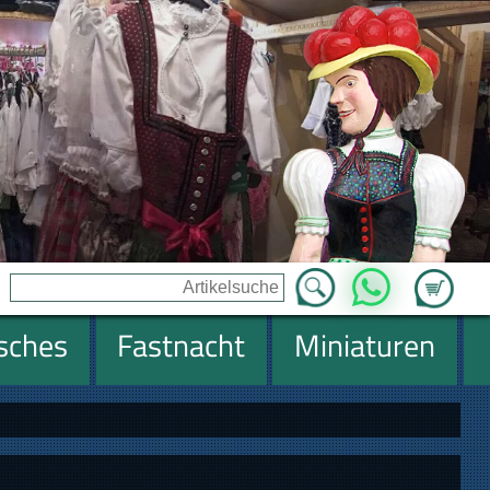
Zum Ware
WhatsApp
isches
Fastnacht
Miniaturen