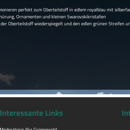
monieren perfekt zum Oberteilstoff in edlem royalblau mit silberf
hnürung, Ornamenten und kleinen Swarovskikristallen
 der Oberteilstoff wiederspiegelt und den edlen grünen Streifen u
Interessante Links
In
Moderatorin Ilka Groenewold