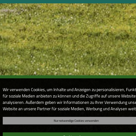
Wir verwenden Cookies, um Inhalte und Anzeigen zu personalisieren, Funk
für soziale Medien anbieten zu können und die Zugriffe auf unsere Website
analysieren. Außerdem geben wir Informationen zu Ihrer Verwendung uns
Website an unsere Partner für soziale Medien, Werbung und Analysen weit
Unsere Partner führen diese Informationen möglicherweise mit weiteren 
Nur notwendige Cookies verwenden
zusammen, die Sie ihnen bereitgestellt haben oder die sie im Rahmen Ihre
Nutzung der Dienste gesammelt haben. Sofern Sie uns Ihre Einwilligung g
können Sie diese jederzeit in der Datenschutzerklärung wieder widerrufen.