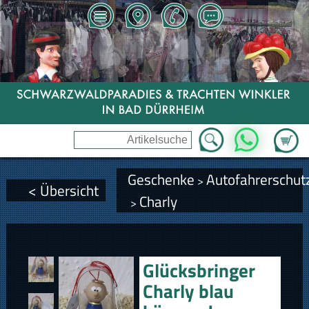
Zum Wa
WhatsApp
Geschenke
Autofahrerschut
>
< Übersicht
Charly
>
Glücksbringer
Charly blau