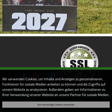
Wir verwenden Cookies, um Inhalte und Anzeigen zu personalisieren,
Funktionen für soziale Medien anbieten zu können und die Zugriffe auf
unsere Website zu analysieren. Außerdem geben wir Informationen zu
Ihrer Verwendung unserer Website an unsere Partner für soziale Medien,
Webdesign by ARANES
Werbung und Analysen weiter. Unsere Partner führen diese
Nur notwendige Cookies verwenden
Informationen möglicherweise mit weiteren Daten zusammen, die Sie
ihnen bereitgestellt haben oder die sie im Rahmen Ihrer Nutzung der