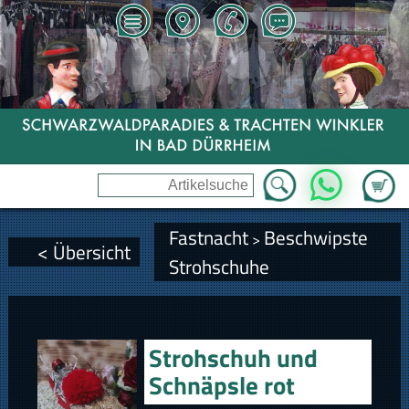
Zum Wa
WhatsApp
Fastnacht
Beschwipste
>
< Übersicht
Strohschuhe
Strohschuh und
Schnäpsle rot