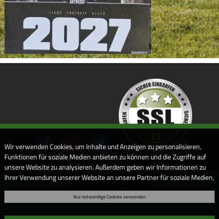
Wir verwenden Cookies, um Inhalte und Anzeigen zu personalisieren,
Funktionen für soziale Medien anbieten zu können und die Zugriffe auf
unsere Website zu analysieren. Außerdem geben wir Informationen zu
Ihrer Verwendung unserer Website an unsere Partner für soziale Medien,
Webdesign by ARANES
Werbung und Analysen weiter. Unsere Partner führen diese
Nur notwendige Cookies verwenden
Informationen möglicherweise mit weiteren Daten zusammen, die Sie
ihnen bereitgestellt haben oder die sie im Rahmen Ihrer Nutzung der
Dienste gesammelt haben. Sofern Sie uns Ihre Einwilligung geben,