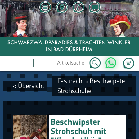
Zum Wa
WhatsApp
Fastnacht
Beschwipste
>
< Übersicht
Strohschuhe
Beschwipster
Strohschuh mit