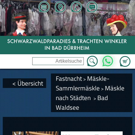
Zum Wa
WhatsApp
Fastnacht
Mäskle-
>
< Übersicht
Sammlermäskle
Mäskle
>
nach Städten
Bad
>
Waldsee