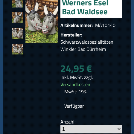
Werners Esel
Bad Waldsee
Artikelnummer:
MÄ10140
Hersteller:
Schwarzwaldspezialitäten
Winkler Bad Dürrheim
24,95 €
inkl. MwSt. zzgl.
Versandkosten
MwSt: 19%
Verfügbar
Anzahl: