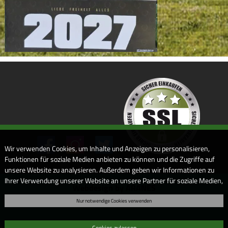
Wir verwenden Cookies, um Inhalte und Anzeigen zu personalisieren,
Funktionen für soziale Medien anbieten zu können und die Zugriffe auf
unsere Website zu analysieren. Außerdem geben wir Informationen zu
Ihrer Verwendung unserer Website an unsere Partner für soziale Medien,
Webdesign by ARANES
Werbung und Analysen weiter. Unsere Partner führen diese
Nur notwendige Cookies verwenden
Informationen möglicherweise mit weiteren Daten zusammen, die Sie
ihnen bereitgestellt haben oder die sie im Rahmen Ihrer Nutzung der
Dienste gesammelt haben. Sofern Sie uns Ihre Einwilligung geben,
Cookies zulassen