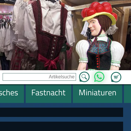
Zum Ware
WhatsApp
isches
Fastnacht
Miniaturen